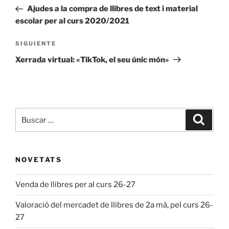
de
anterior:
Ajudes a la compra de llibres de text i material
entradas
escolar per al curs 2020/2021
Siguiente
SIGUIENTE
entrada
Xerrada virtual: «TikTok, el seu únic món»
Buscar
Buscar
por:
NOVETATS
Venda de llibres per al curs 26-27
Valoració del mercadet de llibres de 2a mà, pel curs 26-
27