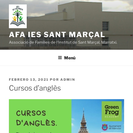
Saltar
al
contenido
AFA IES SANT MARÇAL
Associació de Famílies de l'Institut de Sant Marçal, Marratxi.
Menú
PUBLICADO
FEBRERO 13, 2021
POR
ADMIN
EL
Cursos d’anglès