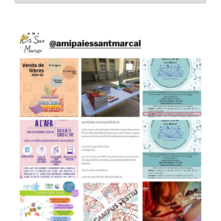
@
amipaiessantmarcal