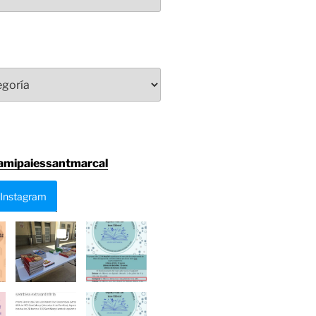
amipaiessantmarcal
 Instagram