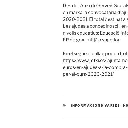
Des de l’Àrea de Serveis Social
en marxa la convocatòria d’ajud
2020-2021. El total destinat a
Les ajudes a concedir oscil·len 
nivells educatius: Educació Infan
FP de grau mitjà o superior.
En el següent enllaç podeu trob
https://www.mtxi.es/lajuntam
euros-en-ajudes-a-la-compra-de
per-al-curs-2020-2021/
CATEGORÍAS
INFORMACIONS VARIES
,
N