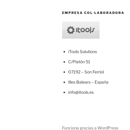
EMPRESA COL·LABORADORA
iTools Solutions
C/Platón 51
07192 – Son Ferriol
Illes Balears – España
info@itools.es
Funciona gracias a WordPress