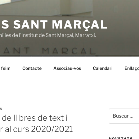
ES SANT MARÇAL
lies de l'Institut de Sant Marçal, Marratxi.
 feim
Contacte
Associau-vos
Calendari
Enllaço
N
Buscar
de llibres de text i
por:
er al curs 2020/2021
NOVETATS