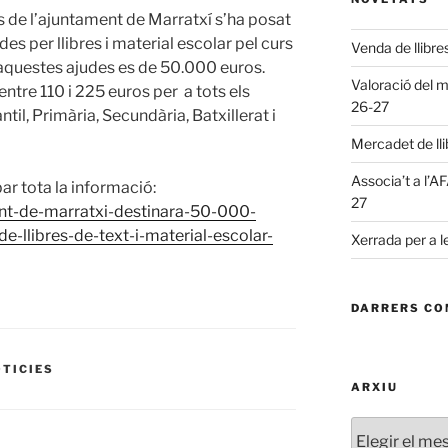
s de l’ajuntament de Marratxí s’ha posat
es per llibres i material escolar pel curs
Venda de llibre
 aquestes ajudes es de 50.000 euros.
Valoració del m
entre 110 i 225 euros per a tots els
26-27
til, Primària, Secundària, Batxillerat i
Mercadet de lli
Associa’t a l’A
ar tota la informació:
27
ent-de-marratxi-destinara-50-000-
-llibres-de-text-i-material-escolar-
Xerrada per a l
DARRERS CO
OTICIES
ARXIU
Arxiu