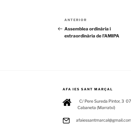
Navegación
Entrada
ANTERIOR
de
anterior:
Assemblea ordinària i
extraordinària de l’AMIPA
entradas
AFA IES SANT MARÇAL
C/ Pere Sureda Pintor, 3 0
Cabaneta (Marratxí)
afaiessantmarcal@gmail.co