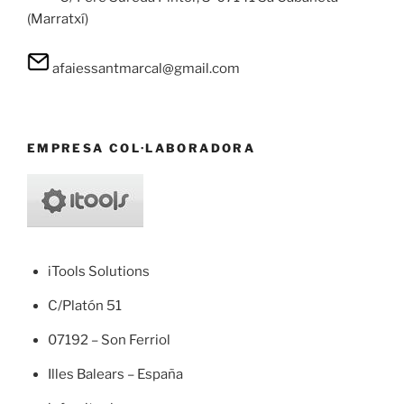
(Marratxí)
afaiessantmarcal@gmail.com
EMPRESA COL·LABORADORA
iTools Solutions
C/Platón 51
07192 – Son Ferriol
Illes Balears – España