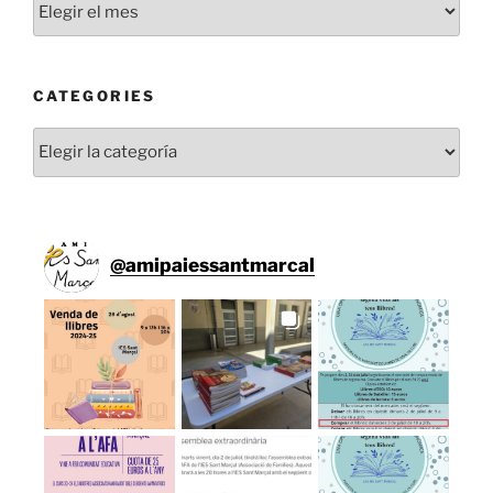
CATEGORIES
Categories
@
amipaiessantmarcal