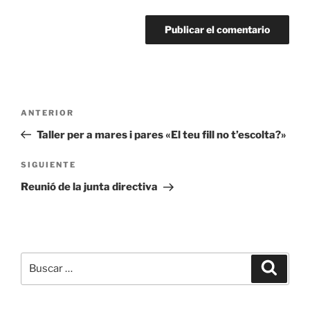
Navegación
Entrada
ANTERIOR
de
anterior:
Taller per a mares i pares «El teu fill no t’escolta?»
entradas
Siguiente
SIGUIENTE
entrada
Reunió de la junta directiva
Buscar
Buscar
por: