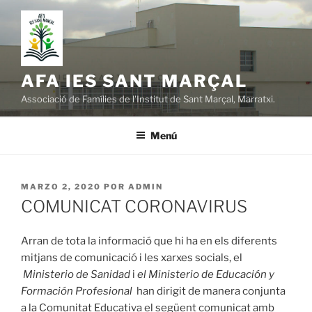
Saltar
al
contenido
AFA IES SANT MARÇAL
Associació de Famílies de l'Institut de Sant Marçal, Marratxi.
Menú
PUBLICADO
MARZO 2, 2020
POR
ADMIN
EL
COMUNICAT CORONAVIRUS
Arran de tota la informació que hi ha en els diferents
mitjans de comunicació i les xarxes socials, el
Ministerio de Sanidad
i
el Ministerio de Educación y
Formación Profesional
han dirigit de manera conjunta
a la Comunitat Educativa el següent comunicat amb